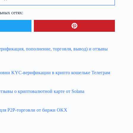
ьных сетях:
ерификация, пополнение, торговля, вывод) и отзывы
 уровни KYC-верификации в крипто кошельке Телеграм
отзывы о криптовалютной карте от Solana
е для P2P-торговли от биржи OKX