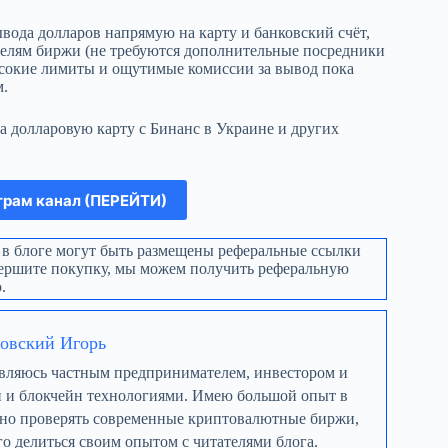
ывода долларов напрямую на карту и банковский счёт,
елям биржи (не требуются дополнительные посредники
ысокие лимиты и ощутимые комиссии за вывод пока
м.
а долларовую карту с Бинанс в Украине и других
грам канал (ПЕРЕЙТИ)
м в блоге могут быть размещены реферальные ссылки
вершите покупку, мы можем получить реферальную
.
овский Игорь
являюсь частным предпринимателем, инвестором и
й и блокчейн технологиями. Имею большой опыт в
ично проверять современные криптовалютные биржи,
го делиться своим опытом с читателями блога.