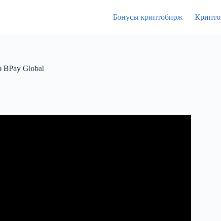
Бонусы криптобирж
Крипто
з BPay Global