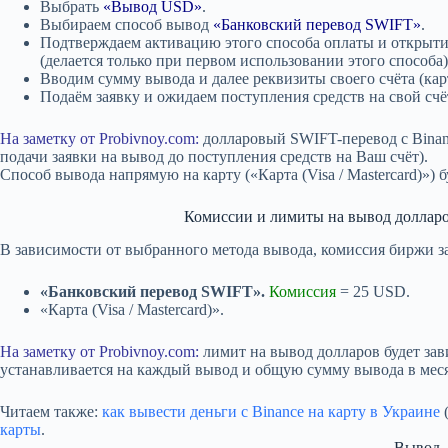
Выбрать
«Вывод USD»
.
Выбираем способ вывод
«Банковский перевод SWIFT»
.
Подтверждаем активацию этого способа оплаты и открытие
(делается только при первом использовании этого способа)
Вводим сумму вывода и далее реквизиты своего счёта (ка
Подаём заявку и ожидаем поступления средств на свой счё
На заметку от Probivnoy.com:
долларовый SWIFT-перевод с Binanc
подачи заявки на вывод до поступления средств на Ваш счёт).
Способ вывода напрямую на карту («Карта (Visa / Mastercard)») 
Комиссии и лимиты на вывод долларов
В зависимости от выбранного метода вывода, комиссия биржи за
«Банковский перевод SWIFT».
Комиссия
= 25 USD.
«Карта (Visa / Mastercard)».
На заметку от Probivnoy.com:
лимит на вывод долларов будет зав
устанавливается на каждый вывод и общую сумму вывода в меся
Читаем также:
как вывести деньги с Binance на карту в Украине
(
карты
.
Вывод