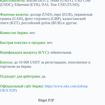
Криптовалюты:
Bitcoin (BTC), Tether (USDT), USD Coin
(USDC), Ethereum (ETH), DAI, True USD (TUSD).
Фиатные валюты:
доллар (USD), евро (EUR), украинская
гривна (UAH), фунт стерлинга (GBP), казахстанский
тенге (KZT), российский рубль (RUB) и другие.
Комиссии биржи:
нет.
Быстрая покупка и продажа:
нет.
Верификация аккаунта (KYC):
обязательная.
Бонусы:
до 10 000 USDT за регистрацию, пополнение и
торговлю на бирже.
Подходит для арбитража:
да.
Официальный сайт биржи:
https://www.okx.com
(
обзор
OKX P2P
)
Bitget P2P