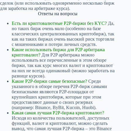
сделок (или использовать одновременно несколько бирж
для заработка на арбитраже курса).
Ответы на вопросы
Есть ли криптовалютные P2P-биржи без KYC?
Да,
но таких бирж очень мало (особенно на базе
классических централизованных криптобирж), так
как на таких биржах очень высокий риск торговли
с мошенниками и потери личных средств.
Какие использовать биржи для P2P арбитража
криптовалют?
Для P2P арбитража можно
использовать все перечисленные в этом обзоре
биржи, так как курс многих валют и криптовалют
на них не всегда одинаковый (можно заработать на
разнице курсов).
Какие P2P-биржи самые безопасные?
Среди
указанного в обзоре перечня P2P-бирж самыми
безопасными являются P2P-площадки от
крупнейших криптобирж, которые при этом
предоставляют данные о своих резервах
(например: Binance, ByBit, Kucoin, Huobi).
Какая самая лучшая P2P-биржа криптовалют?
Исходя из количества пользователей, доступных
функций, валют и криптовалют, можно сделать
вывод, что самая лучшая P2P-биржа – это Binance